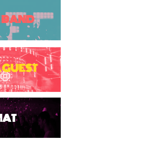
E BAND
 GUEST
MAT