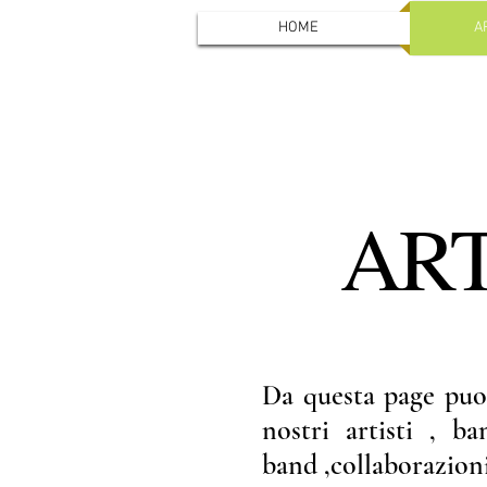
HOME
A
ART
Da questa page puoi
nostri artisti , b
band ,collaborazion