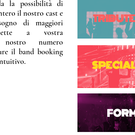
 la possibilità di
ntero il nostro cast e
TRIBUT
sogno di maggiori
 mette a vostra
l nostro numero
ure il band booking
ntuitivo.
SPECIAL
FOR